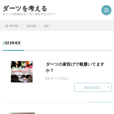
ダーツを考える
ダーツの情報を広く浅く発信するブログ
2021年
8月
HOME
ホ
2021年8月
ー
A
ダーツの家投げで靴履いてます
ム
フ
初
か？
ダーツコラム
ラ
心
ダ
続きを読む
練
者
ー
ダ
習
講
ツ
ー
コ