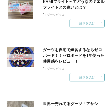
KAMIフライトってどうなの？エル
法
座
グ
フライトとの違いとは？
ツ
ン
プ
ダーツグッズ
ッ
コ
デ
ラ
続きを読む
ズ
ラ
ィ
イ
ム
シ
バ
ダーツを自宅で練習するならゼロ
ボード！！ゼロボードを1年使った
ョ
シ
使用感をレビュー！
ダーツグッズ
ニ
ー
続きを読む
ン
ポ
グ
リ
世界一売れてるダーツ「アサシ