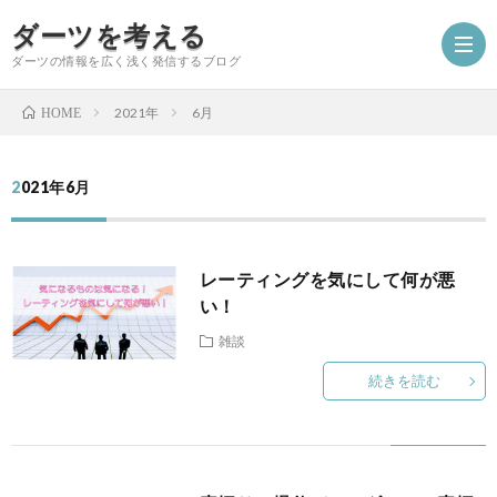
ダーツを考える
ダーツの情報を広く浅く発信するブログ
2021年
6月
HOME
ホ
2021年6月
ー
A
レーティングを気にして何が悪
ム
フ
初
い！
雑談
ラ
心
ダ
続きを読む
練
者
ー
ダ
習
講
ツ
ー
コ