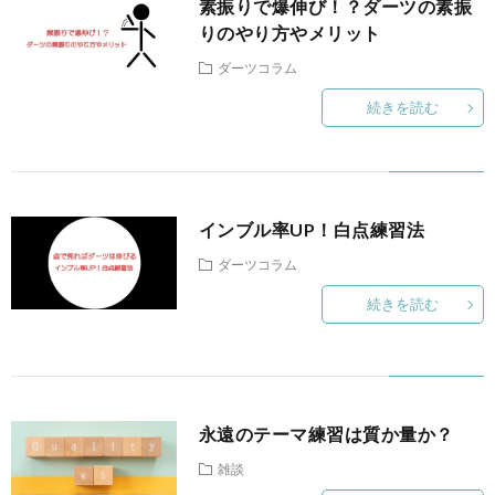
素振りで爆伸び！？ダーツの素振
法
座
グ
りのやり方やメリット
ツ
ン
プ
ダーツコラム
ッ
コ
デ
ラ
続きを読む
ズ
ラ
ィ
イ
ム
シ
バ
インブル率UP！白点練習法
ダーツコラム
ョ
シ
続きを読む
ニ
ー
ン
ポ
永遠のテーマ練習は質か量か？
グ
リ
雑談