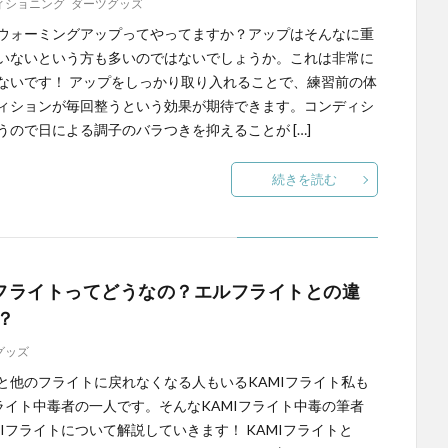
ィショニング
ダーツグッズ
ウォーミングアップってやってますか？アップはそんなに重
いないという方も多いのではないでしょうか。これは非常に
ないです！ アップをしっかり取り入れることで、練習前の体
ィションが毎回整うという効果が期待できます。コンディシ
うので日による調子のバラつきを抑えることが […]
続きを読む
Iフライトってどうなの？エルフライトとの違
？
グッズ
と他のフライトに戻れなくなる人もいるKAMIフライト私も
フライト中毒者の一人です。そんなKAMIフライト中毒の筆者
MIフライトについて解説していきます！ KAMIフライトと