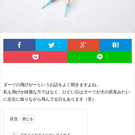
法
座
グ
ツ
ン
プ
ッ
コ
デ
ラ
ズ
ラ
ィ
イ
ム
シ
バ
ョ
シ
ダーツの飛びがーというお話をよく聞きますよね。
ニ
ー
私も飛びが綺麗な方ではなく、ひどい日はダーツが犬の尻尾みたい
に左右に振りながら飛んでる日もあります（笑）
ン
ポ
目次
グ
リ
1.
フライトがどうにかしてくれる