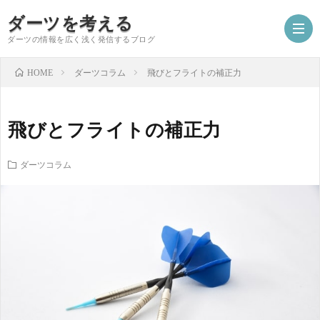
ダーツを考える
ダーツの情報を広く浅く発信するブログ
ダーツコラム
飛びとフライトの補正力
HOME
ホ
飛びとフライトの補正力
ー
A
ダーツコラム
ム
フ
初
ラ
心
ダ
練
者
ー
ダ
習
講
ツ
ー
コ